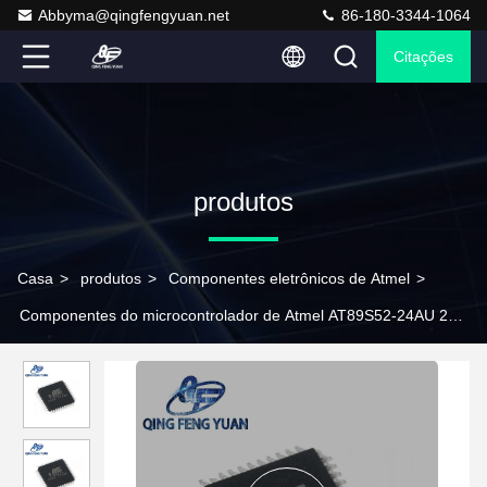
Abbyma@qingfengyuan.net
86-180-3344-1064
Citações
produtos
Casa
>
produtos
>
Componentes eletrônicos de Atmel
>
Componentes do microcontrolador de Atmel AT89S52-24AU 24
megahertz de frequência de pulso de disparo