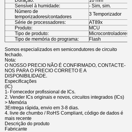
Duração:
10 mm
Sensível à humidade:
- Sim, sim.
Número de
3 Temporizador
temporizadores/contadores
Série de processadores:
AT89x
Produto:
MCU
Tipo de produto:
Microcontroladores 
Tipo de memória do programa:
Flash
Somos especializados em semicondutores de circuito
fechado.
Nota:
O NOSSO PRECIO NÃO É CONFIRMADO, CONTACTE-
NOS PARA O PRECIO CORRETO E A
DISPONIBILIDADE.
Especificações
(IC)
1- Fornecedor profissional de ICs.
2. Vender ICs originais e novos, circuitos integrados (ICs)
> Memória
3Entrega rápida, envio em 3-8 dias.
4. livre de chumbo / RoHS Compliant, código de dados é
mais recente
Descrição do produto
Fabricante