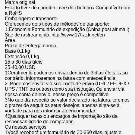
Marca original
Estado livre de chumbo Livre de chumbo / Compatível com
a RoHS
Embalagem e transporte
Oferecemos dois tipos de métodos de transporte:
1.Economia Formulário de expedição (China post air mail)
Site de rastreamento: http://www.17track.net/en
Área
Prazo de entrega normal
Base 0,1 kg
Extensão 0,1 kg
15 a 30 dias úteis
25-40,00 USD
1Geralmente podemos enviar dentro de 3 dias úteis, caso
contrário, informaremos na fatura com antecedência.
2. Podemos enviar via sua conta de envio (DHL / FEDEX /
UPS / TNT ou outros) como sua instrução. Ou enviar via
nossa conta de envio, nosso preço é competitivo.
3No que diz respeito ao valor declarado na fatura, teremos
o prazer de seguir os seus desejos, apenas sinta-se à
vontade para nos informar ao encomendar.
4Quaisquer taxas ou encargos de importação são da
responsabilidade do comprador.
Os nossos serviços
1Você receberá um formulário de 30-360 dias, ajuste e