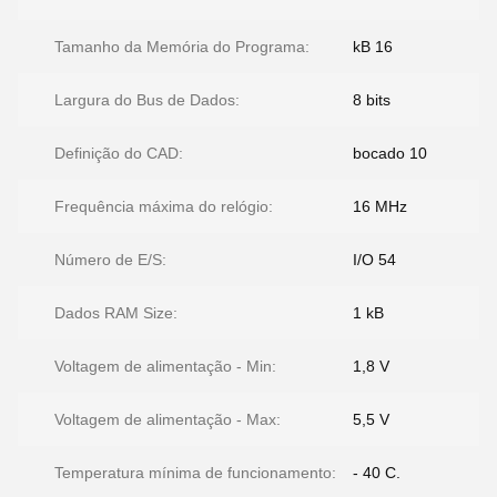
Tamanho da Memória do Programa:
kB 16
Largura do Bus de Dados:
8 bits
Definição do CAD:
bocado 10
Frequência máxima do relógio:
16 MHz
Número de E/S:
I/O 54
Dados RAM Size:
1 kB
Voltagem de alimentação - Min:
1,8 V
Voltagem de alimentação - Max:
5,5 V
Temperatura mínima de funcionamento:
- 40 C.