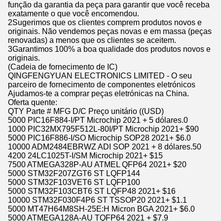
função da garantia da peça para garantir que você receba
exatamente o que você encomendou.
2Sugerimos que os clientes comprem produtos novos e
originais. Não vendemos peças novas e em massa (peças
renovadas) a menos que os clientes se aceitem.
3Garantimos 100% a boa qualidade dos produtos novos e
originais.
(Cadeia de fornecimento de IC)
QINGFENGYUAN ELECTRONICS LIMITED - O seu
parceiro de fornecimento de componentes eletrónicos
Ajudamos-te a comprar peças eletrónicas na China.
Oferta quente:
QTY Parte # MFG D/C Preço unitário ((USD)
5000 PIC16F884-I/PT Microchip 2021 + 5 dólares.0
1000 PIC32MX795F512L-80I/PT Microchip 2021+ $90
5000 PIC16F886-I/SO Microchip SOP28 2021+ $6.0
10000 ADM2484EBRWZ ADI SOP 2021 + 8 dólares.50
4200 24LC1025T-I/SM Microchip 2021+ $15
7500 ATMEGA328P-AU ATMEL QFP64 2021+ $20
5000 STM32F207ZGT6 ST LQFP144
5000 STM32F103VET6 ST LQFP100
5000 STM32F103CBT6 ST LQFP48 2021+ $16
10000 STM32F030F4P6 ST TSSOP20 2021+ $1.1
5000 MT47H64M8SH-25E:H Micron BGA 2021+ $6.0
5000 ATMEGA128A-AU TQFP64 2021 + $7.9