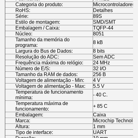
Categoria do produto:
Microcontroladores 
RoHS:
Detalhes
Série:
89S
Estilo de montagem:
SMD/SMT
Embalagem / Caixa:
TQFP-44
Núcleo:
8051
Tamanho da memória do
8 kB
programa:
Largura do Bus de Dados:
8 bits
Resolução do ADC:
Sem ADC
Frequência máxima do relógio:
24 MHz
Número de E/S:
32 I/O
Tamanho da RAM de dados:
256 B
Voltagem de alimentação - Min:
4 V
Voltagem de alimentação - Max:
5.5 V
Temperatura de funcionamento
- 40 C.
mínima:
Temperatura máxima de
+ 85 C
funcionamento:
Embalagem:
Caixa
Marca:
Microchip Technolog
Altura:
1 mm
Tipo de interface:
UART