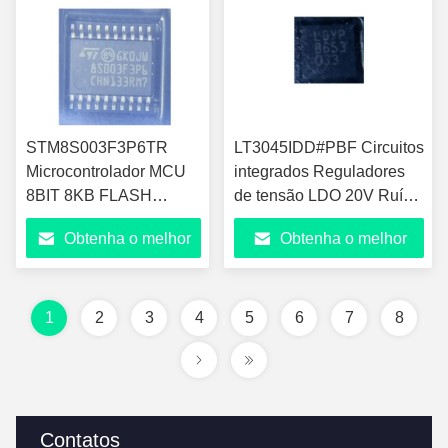
STM8S003F3P6TR
LT3045IDD#PBF Circuitos
Microcontrolador MCU
integrados Reguladores
8BIT 8KB FLASH
de tensão LDO 20V Ruído
20TSSOP
ultrabaixo Ult
Obtenha o melhor
Obtenha o melhor
preço
preço
1
2
3
4
5
6
7
8
Contatos