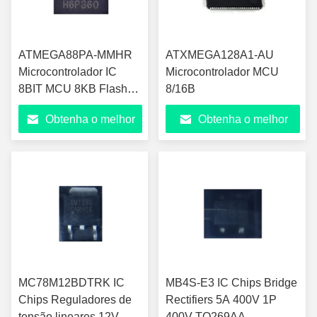
ATMEGA88PA-MMHR
ATXMEGA128A1-AU
Microcontrolador IC
Microcontrolador MCU
8BIT MCU 8KB Flash
8/16B
28VQFN
Obtenha o melhor
Obtenha o melhor
preço
preço
MC78M12BDTRK IC
MB4S-E3 IC Chips Bridge
Chips Reguladores de
Rectifiers 5A 400V 1P
tensão lineares 12V
400V TO269AA