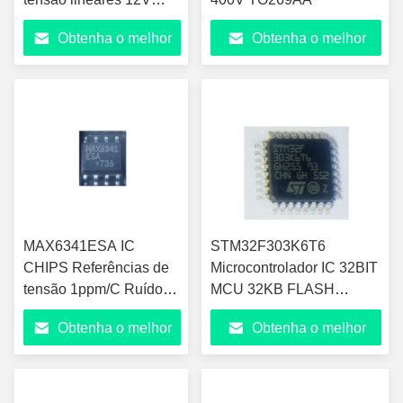
500mA Positivo
Obtenha o melhor
Obtenha o melhor
preço
preço
MAX6341ESA IC
STM32F303K6T6
CHIPS Referências de
Microcontrolador IC 32BIT
tensão 1ppm/C Ruído
MCU 32KB FLASH
baixo 8SOIC
32LQFP
Obtenha o melhor
Obtenha o melhor
preço
preço