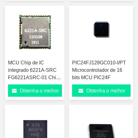
preço
preço
MCU Chip de IC
PIC24FJ128GC010-I/PT
integrado 6221A-SRC
Microcontrolador de 16
FG6221ASRC-01 Chip
bits MCU PIC24F
de módulo
Obtenha o melhor
Obtenha o melhor
preço
preço