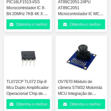
PIC16LF1513-I/SS
AT89C2051-24PU
Microcontrolador IC 8-
AT89C2051
Bit 20MHz 7KB 4K X 14
Microcontrolador IC MCU
FLASH 28-SSOP
8BIT 2KB Flash 20DIP
Obtenha o melhor
Obtenha o melhor
preço
preço
TL072CP TL072 Dip-8
OV7670 Módulo de
Mcu Duplo Amplificador
câmera STM32 Motorista
Operacional Chip de
MCU Integração de
Inseração Direta
aprendizagem eletrônica
Obtenha o melhor
Obtenha o melhor