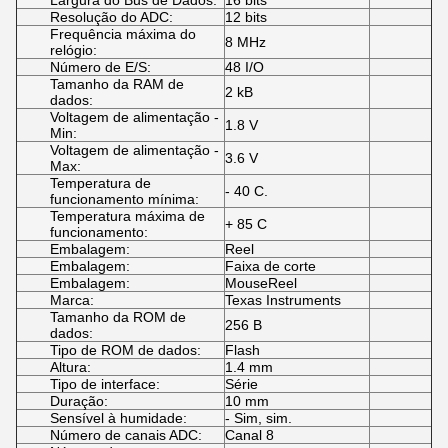
Largura do Bus de Dados:
16 bits
Resolução do ADC:
12 bits
Frequência máxima do
8 MHz
relógio:
Número de E/S:
48 I/O
Tamanho da RAM de
2 kB
dados:
Voltagem de alimentação -
1.8 V
Min:
Voltagem de alimentação -
3.6 V
Max:
Temperatura de
- 40 C.
funcionamento mínima:
Temperatura máxima de
+ 85 C
funcionamento:
Embalagem:
Reel
Embalagem:
Faixa de corte
Embalagem:
MouseReel
Marca:
Texas Instruments
Tamanho da ROM de
256 B
dados:
Tipo de ROM de dados:
Flash
Altura:
1.4 mm
Tipo de interface:
Série
Duração:
10 mm
Sensível à humidade:
- Sim, sim.
Número de canais ADC:
Canal 8