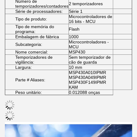
Número de
2 temporizadores
temporizadores/contadores
Série de processadores:
Série 1
Microcontroladores de
Tipo de produto:
16 bits - MCU
Tipo de memória do
Flash
programa:
Embalagem de fábrica
1000
Microcontroladores -
Subcategoria:
MCU
Nome comercial:
MSP430
Temporizadores de
Sem temporizador de
vigilância:
cão de guarda
Largura:
10 mm
MSP430A010IPMR
MSP430A049IPMR
Parte # Aliases:
MSP430F149IPMR
KAM
Peso unitário:
0.012088 onças