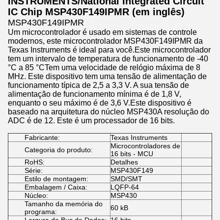
INSTRUMENTS/National Integrated Circuit
IC Chip MSP430F149IPMR (em inglês)
MSP430F149IPMR
Um microcontrolador é usado em sistemas de controle
modernos, este microcontrolador MSP430F149IPMR da
Texas Instruments é ideal para você.Este microcontrolador
tem um intervalo de temperatura de funcionamento de -40
°C a 85 °CTem uma velocidade de relógio máxima de 8
MHz. Este dispositivo tem uma tensão de alimentação de
funcionamento típica de 2,5 a 3,3 V. A sua tensão de
alimentação de funcionamento mínima é de 1,8 V,
enquanto o seu máximo é de 3,6 V.Este dispositivo é
baseado na arquitetura do núcleo MSP430A resolução do
ADC é de 12. Este é um processador de 16 bits.
Fabricante:
Texas Instruments
Microcontroladores de
Categoria do produto:
16 bits - MCU
RoHS:
Detalhes
Série:
MSP430F149
Estilo de montagem:
SMD/SMT
Embalagem / Caixa:
LQFP-64
Núcleo:
MSP430
Tamanho da memória do
60 kB
programa: